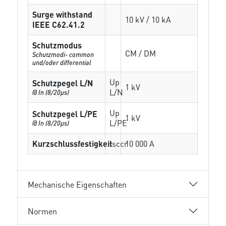
Surge withstand
10 kV / 10 kA
IEEE C62.41.2
Schutzmodus
CM / DM
Schutzmodi- common
und/oder differential
Up
Schutzpegel L/N
1 kV
L/N
@ In (8/20µs)
Up
Schutzpegel L/PE
1 kV
L/PE
@ In (8/20µs)
Kurzschlussfestigkeit
Isccr
10 000 A
Mechanische Eigenschaften
Normen