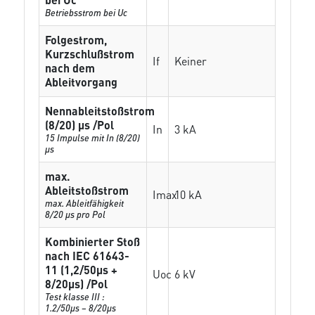
Betriebsstrom bei Uc
Folgestrom,
Kurzschlußstrom
If
Keiner
nach dem
Ableitvorgang
Nennableitstoßstrom
(8/20) µs /Pol
In
3 kA
15 Impulse mit In (8/20)
µs
max.
Ableitstoßstrom
Imax
10 kA
max. Ableitfähigkeit
8/20 µs pro Pol
Kombinierter Stoß
nach IEC 61643-
11 (1,2/50µs +
Uoc
6 kV
8/20µs) /Pol
Test klasse III :
1.2/50µs – 8/20µs