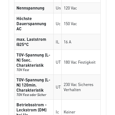
Nennspannung
Un
120 Vac
Höchste
Dauerspannung
Uc
150 Vac
AC
max. Laststrom
IL
16 A
@25°C
TOV-Spannung (L-
N) 5sec.
UT
180 Vac Festigkeit
Charakteristik
TOV Fest
TOV-Spannung (L-
230 Vac Sicheres
N) 120min.
UT
Verhalten
Charakteristik
TOV Fest oder Sicher
Betriebsstrom -
Leckstrom (DM)
Ic
Keiner
bei Uc