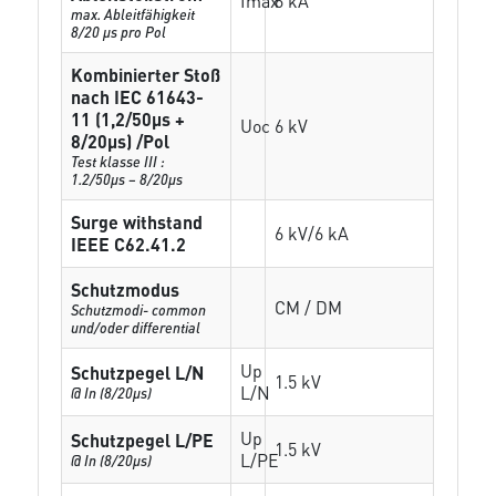
Imax
6 kA
max. Ableitfähigkeit
8/20 µs pro Pol
Kombinierter Stoß
nach IEC 61643-
11 (1,2/50µs +
Uoc
6 kV
8/20µs) /Pol
Test klasse III :
1.2/50µs – 8/20µs
Surge withstand
6 kV/6 kA
IEEE C62.41.2
Schutzmodus
CM / DM
Schutzmodi- common
und/oder differential
Up
Schutzpegel L/N
1.5 kV
L/N
@ In (8/20µs)
Up
Schutzpegel L/PE
1.5 kV
L/PE
@ In (8/20µs)