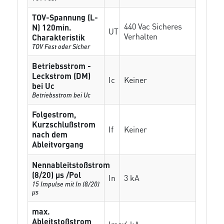
TOV-Spannung (L-
440 Vac Sicheres
N) 120min.
UT
Verhalten
Charakteristik
TOV Fest oder Sicher
Betriebsstrom -
Leckstrom (DM)
Ic
Keiner
bei Uc
Betriebsstrom bei Uc
Folgestrom,
Kurzschlußstrom
If
Keiner
nach dem
Ableitvorgang
Nennableitstoßstrom
(8/20) µs /Pol
In
3 kA
15 Impulse mit In (8/20)
µs
max.
Ableitstoßstrom