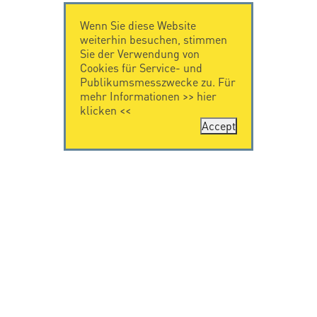
Wenn Sie diese Website
weiterhin besuchen, stimmen
Sie der Verwendung von
Cookies für Service- und
Publikumsmesszwecke zu. Für
mehr Informationen >>
hier
klicken
<<
Accept
KONTAKT
IMPRESSUM
Citel Electronics
Impressum
GmbH
Feldstraße 9a
44867 Bochum
Deutschland
T. +49 2327 6057 0
info@citel.de