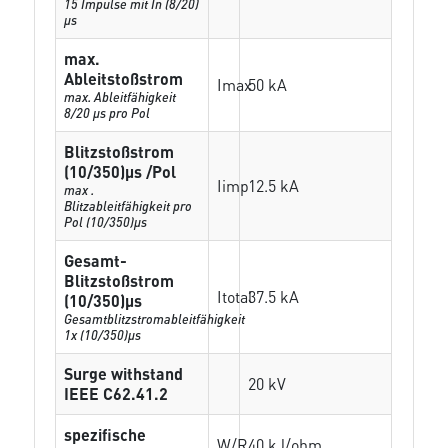
15 Impulse mit In (8/20)
µs
max.
Ableitstoßstrom
Imax
50 kA
max. Ableitfähigkeit
8/20 µs pro Pol
Blitzstoßstrom
(10/350)µs /Pol
Iimp
12.5 kA
max .
Blitzableitfähigkeit pro
Pol (10/350)µs
Gesamt-
Blitzstoßstrom
Itotal
37.5 kA
(10/350)µs
Gesamtblitzstromableitfähigkeit
1x (10/350)µs
Surge withstand
20 kV
IEEE C62.41.2
spezifische
W/R
40 kJ/ohm