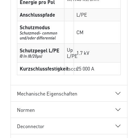
Energie pro Pol
Anschlusspfade
L/PE
Schutzmodus
CM
Schutzmodi- common
und/oder differential
Up
Schutzpegel L/PE
1.7 kV
L/PE
@ In (8/20µs)
Kurzschlussfestigkeit
Isccr
25 000 A
Mechanische Eigenschaften
Normen
Deconnector