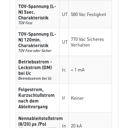
TOV-Spannung (L-
N) 5sec.
UT
580 Vac Festigkeit
Charakteristik
TOV Fest
TOV-Spannung (L-
770 Vac Sicheres
N) 120min.
UT
Verhalten
Charakteristik
TOV Fest oder Sicher
Betriebsstrom -
Leckstrom (DM)
Ic
< 1 mA
bei Uc
Betriebsstrom bei Uc
Folgestrom,
Kurzschlußstrom
If
Keiner
nach dem
Ableitvorgang
Nennableitstoßstrom
(8/20) µs /Pol
In
20 kA