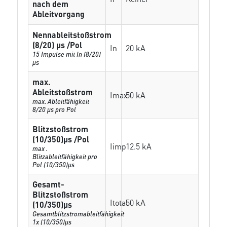
nach dem
Ableitvorgang
Nennableitstoßstrom
(8/20) µs /Pol
In
20 kA
15 Impulse mit In (8/20)
µs
max.
Ableitstoßstrom
Imax
50 kA
max. Ableitfähigkeit
8/20 µs pro Pol
Blitzstoßstrom
(10/350)µs /Pol
Iimp
12.5 kA
max .
Blitzableitfähigkeit pro
Pol (10/350)µs
Gesamt-
Blitzstoßstrom
Itotal
50 kA
(10/350)µs
Gesamtblitzstromableitfähigkeit
1x (10/350)µs