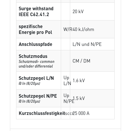
Surge withstand
20 kV
IEEE C62.41.2
spezifische
W/R
40 kJ/ohm
Energie pro Pol
Anschlusspfade
L/N und N/PE
Schutzmodus
CM / DM
Schutzmodi- common
und/oder differential
Up
Schutzpegel L/N
1.6 kV
L/N
@ In (8/20µs)
Up
Schutzpegel N/PE
1.5 kV
N/PE
@ In (8/20µs)
Kurzschlussfestigkeit
Isccr
25 000 A