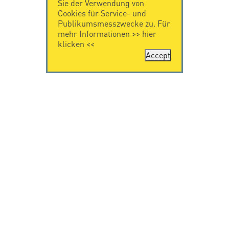
Sie der Verwendung von
Cookies für Service- und
Publikumsmesszwecke zu. Für
mehr Informationen >>
hier
klicken
<<
Accept
KONTAKT
IMPRESSUM
Citel Electronics
Impressum
GmbH
Feldstraße 9a
44867 Bochum
Deutschland
T. +49 2327 6057 0
info@citel.de