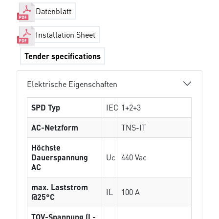
Datenblatt
Installation Sheet
Tender specifications
Elektrische Eigenschaften
SPD Typ
IEC
1+2+3
AC-Netzform
TNS-IT
Höchste
Dauerspannung
Uc
440 Vac
AC
max. Laststrom
IL
100 A
@25°C
TOV-Spannung (L-