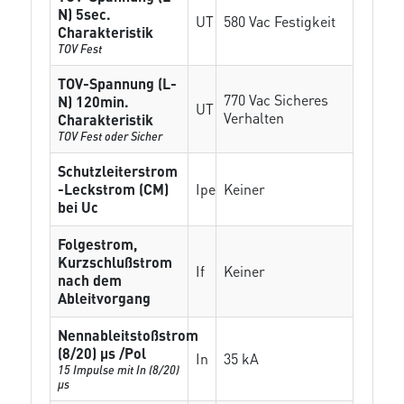
N) 5sec.
UT
580 Vac Festigkeit
Charakteristik
TOV Fest
TOV-Spannung (L-
770 Vac Sicheres
N) 120min.
UT
Verhalten
Charakteristik
TOV Fest oder Sicher
Schutzleiterstrom
-Leckstrom (CM)
Ipe
Keiner
bei Uc
Folgestrom,
Kurzschlußstrom
If
Keiner
nach dem
Ableitvorgang
Nennableitstoßstrom
(8/20) µs /Pol
In
35 kA
15 Impulse mit In (8/20)
µs