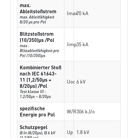
max.
Ableitstoßstrom
Imax
70 kA
max. Ableitfähigkeit
8/20 µs pro Pol
Blitzstoßstrom
(10/350)µs /Pol
Iimp
35 kA
max .
Blitzableitfähigkeit pro
Pol (10/350)µs
Kombinierter Stoß
nach IEC 61643-
11 (1,2/50µs +
Uoc
6 kV
8/20µs) /Pol
Test klasse III :
1.2/50µs – 8/20µs
spezifische
W/R
306 kJ/o
Energie pro Pol
Schutzpegel
Up
1.8 kV
@ In (8/20µs), @ 6 kV
(1,2/50 µs)