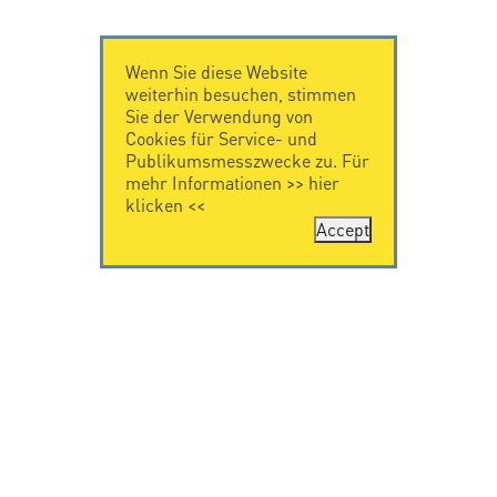
Wenn Sie diese Website
weiterhin besuchen, stimmen
Sie der Verwendung von
Cookies für Service- und
Publikumsmesszwecke zu. Für
mehr Informationen >>
hier
klicken
<<
Accept
KONTAKT
IMPRESSUM
Citel Electronics
Impressum
GmbH
Feldstraße 9a
44867 Bochum
Deutschland
T. +49 2327 6057 0