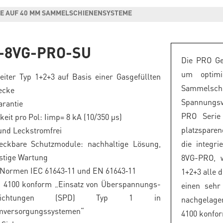
GE AUF 40 MM SAMMELSCHIENENSYSTEME
-8VG-PRO-SU
Die PRO Ge
um optimi
iter Typ 1+2+3 auf Basis einer Gasgefüllten
Sammelsch
ecke
Spannungs
arantie
PRO Serie
keit pro Pol: Iimp= 8 kA (10/350 μs)
platzspare
und Leckstromfrei
teckbare Schutzmodule: nachhaltige Lösung,
die integr
stige Wartung
8VG-PRO, w
e Normen IEC 61643‑11 und EN 61643‑11
1+2+3 alle 
4100 konform „Einsatz von Überspannungs-
einen sehr
einrichtungen (SPD) Typ 1 in
nachgelage
mversorgungssystemen“
4100 konfor