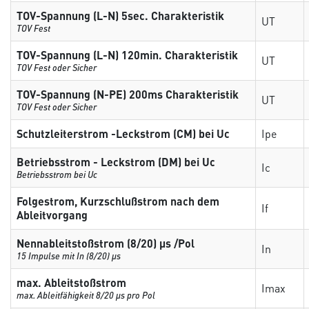
TOV-Spannung (L-N) 5sec. Charakteristik
UT
TOV Fest
TOV-Spannung (L-N) 120min. Charakteristik
UT
TOV Fest oder Sicher
TOV-Spannung (N-PE) 200ms Charakteristik
UT
TOV Fest oder Sicher
Schutzleiterstrom -Leckstrom (CM) bei Uc
Ipe
Betriebsstrom - Leckstrom (DM) bei Uc
Ic
Betriebsstrom bei Uc
Folgestrom, Kurzschlußstrom nach dem
If
Ableitvorgang
Nennableitstoßstrom (8/20) µs /Pol
In
15 Impulse mit In (8/20) µs
max. Ableitstoßstrom
Imax
max. Ableitfähigkeit 8/20 µs pro Pol