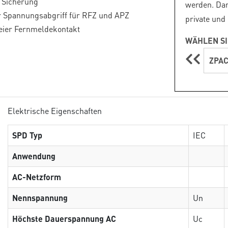
e Sicherung
werden. Dam
r Spannungsabgriff für RFZ und APZ
private und
reier Fernmeldekontakt
WÄHLEN SI
ZPAC
Elektrische Eigenschaften
SPD Typ
IEC
Anwendung
AC-Netzform
Nennspannung
Un
Höchste Dauerspannung AC
Uc