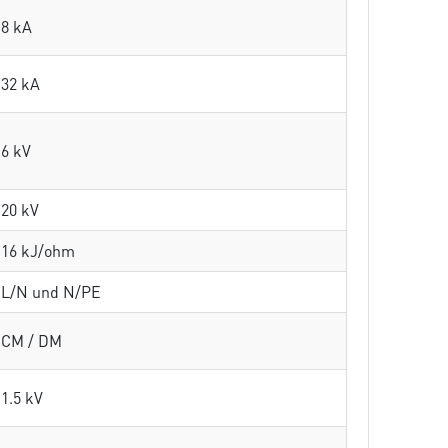
8 kA
32 kA
6 kV
20 kV
16 kJ/ohm
L/N und N/PE
CM / DM
1.5 kV