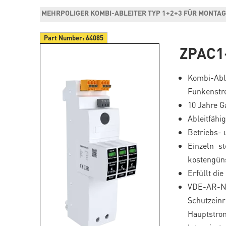
MEHRPOLIGER KOMBI-ABLEITER TYP 1+2+3 FÜR MONTA
Part Number:
64085
ZPAC1
Kombi-Able
Funkenstr
10 Jahre G
Ableitfähig
Betriebs- 
Einzeln s
kostengün
Erfüllt di
VDE-AR-N 
Schutz
Hauptstro