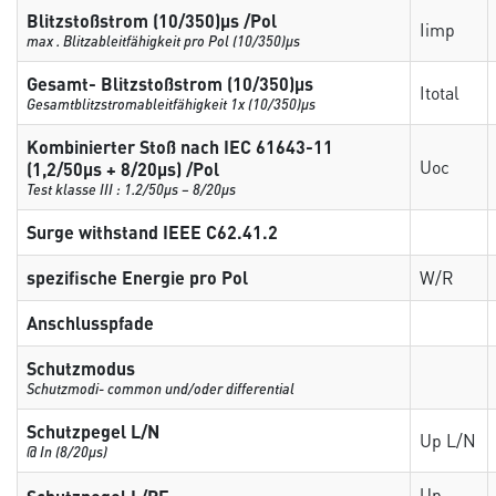
Blitzstoßstrom (10/350)µs /Pol
Iimp
max . Blitzableitfähigkeit pro Pol (10/350)µs
Gesamt- Blitzstoßstrom (10/350)µs
Itotal
Gesamtblitzstromableitfähigkeit 1x (10/350)µs
Kombinierter Stoß nach IEC 61643-11
Uoc
(1,2/50µs + 8/20µs) /Pol
Test klasse III : 1.2/50µs – 8/20µs
Surge withstand IEEE C62.41.2
spezifische Energie pro Pol
W/R
Anschlusspfade
Schutzmodus
Schutzmodi- common und/oder differential
Schutzpegel L/N
Up L/N
@ In (8/20µs)
Up