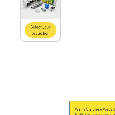
Select your
protection
Wenn Sie diese Websit
Publikumsmesszwecke