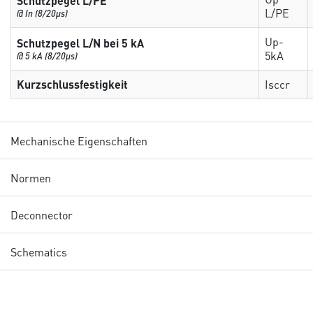
Schutzpegel L/PE
L/PE
@ In (8/20µs)
Up-
Schutzpegel L/N bei 5 kA
5kA
@ 5 kA (8/20µs)
Kurzschlussfestigkeit
Isccr
Mechanische Eigenschaften
Normen
Deconnector
Schematics