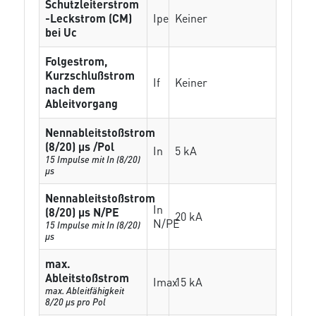
Schutzleiterstrom
-Leckstrom (CM)
Ipe
Keiner
bei Uc
Folgestrom,
Kurzschlußstrom
If
Keiner
nach dem
Ableitvorgang
Nennableitstoßstrom
(8/20) µs /Pol
In
5 kA
15 Impulse mit In (8/20)
µs
Nennableitstoßstrom
In
(8/20) µs N/PE
20 kA
N/PE
15 Impulse mit In (8/20)
µs
max.
Ableitstoßstrom
Imax
15 kA
max. Ableitfähigkeit
8/20 µs pro Pol