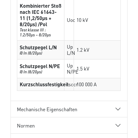
Kombinierter Stoß
nach IEC 61643-
11 (1,2/50µs +
Uoc
10 kV
8/20µs) /Pol
Test klasse III :
1.2/50µs – 8/20µs
Up
Schutzpegel L/N
1.2 kV
L/N
@ In (8/20µs)
Up
Schutzpegel N/PE
1.5 kV
N/PE
@ In (8/20µs)
Kurzschlussfestigkeit
Isccr
100 000 A
Mechanische Eigenschaften
Normen