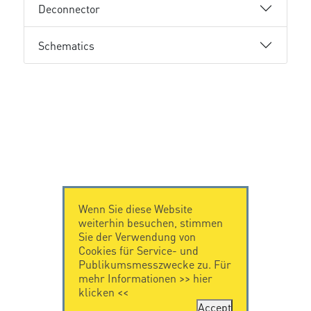
Deconnector
Schematics
Wenn Sie diese Website
weiterhin besuchen, stimmen
Sie der Verwendung von
Cookies für Service- und
Publikumsmesszwecke zu. Für
mehr Informationen >>
hier
klicken
<<
Accept