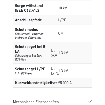
Surge withstand
10 kV
IEEE C62.41.2
Anschlusspfade
L/PE
Schutzmodus
CM
Schutzmodi- common
und/oder differential
Schutzpegel bei 5
Up-
kA
1.3 kV
5kA
Schutzpegel bei 5kA
(8/20)µs
Up
Schutzpegel L/PE
1.3 kV
L/PE
@ In (8/20µs)
Kurzschlussfestigkeit
Isccr
25 000 A
Mechanische Eigenschaften