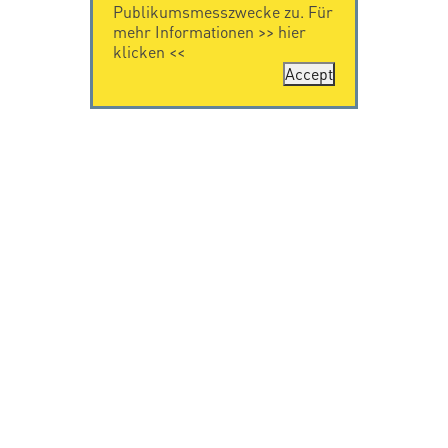
Publikumsmesszwecke zu. Für
mehr Informationen >>
hier
klicken
<<
Accept
KONTAKT
IMPRESSUM
Citel Electronics
Impressum
GmbH
Feldstraße 9a
44867 Bochum
Deutschland
T. +49 2327 6057 0
info@citel.de
© Copyright CITEL 2026, All rights reserved.
Privacy