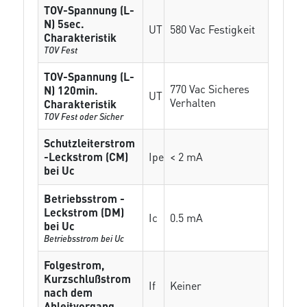
TOV-Spannung (L-
N) 5sec.
UT
580 Vac Festigkeit
Charakteristik
TOV Fest
TOV-Spannung (L-
770 Vac Sicheres
N) 120min.
UT
Verhalten
Charakteristik
TOV Fest oder Sicher
Schutzleiterstrom
-Leckstrom (CM)
Ipe
< 2 mA
bei Uc
Betriebsstrom -
Leckstrom (DM)
Ic
0.5 mA
bei Uc
Betriebsstrom bei Uc
Folgestrom,
Kurzschlußstrom
If
Keiner
nach dem
Ableitvorgang