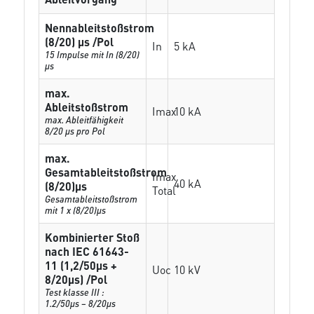
Nennableitstoßstrom
(8/20) µs /Pol
In
5 kA
15 Impulse mit In (8/20)
µs
max.
Ableitstoßstrom
Imax
10 kA
max. Ableitfähigkeit
8/20 µs pro Pol
max.
Gesamtableitstoßstrom
Imax
40 kA
(8/20)µs
Total
Gesamtableitstoßstrom
mit 1 x (8/20)µs
Kombinierter Stoß
nach IEC 61643-
11 (1,2/50µs +
Uoc
10 kV
8/20µs) /Pol
Test klasse III :
1.2/50µs – 8/20µs