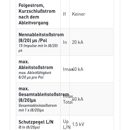
Folgestrom,
Kurzschlußstrom
If
Keiner
nach dem
Ableitvorgang
Nennableitstoßstrom
(8/20) µs /Pol
In
20 kA
15 Impulse mit In (8/20)
µs
max.
Ableitstoßstrom
Imax
40 kA
max. Ableitfähigkeit
8/20 µs pro Pol
max.
Gesamtableitstoßstrom
Imax
40 kA
(8/20)µs
Total
Gesamtableitstoßstrom
mit 1 x (8/20)µs
Up
Schutzpegel L/N
1.5 kV
L/N
@ In (8/20µs)