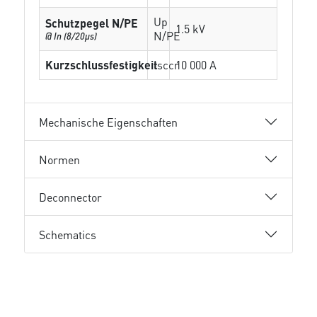
Up
Schutzpegel N/PE
1.5 kV
N/PE
@ In (8/20µs)
Kurzschlussfestigkeit
Isccr
10 000 A
Mechanische Eigenschaften
Normen
Deconnector
Schematics