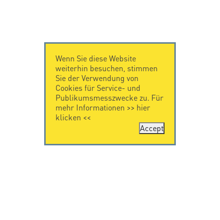
Wenn Sie diese Website
weiterhin besuchen, stimmen
Sie der Verwendung von
Cookies für Service- und
Publikumsmesszwecke zu. Für
mehr Informationen >>
hier
klicken
<<
Accept
KONTAKT
IMPRESSUM
Citel Electronics
Impressum
GmbH
Feldstraße 9a
44867 Bochum