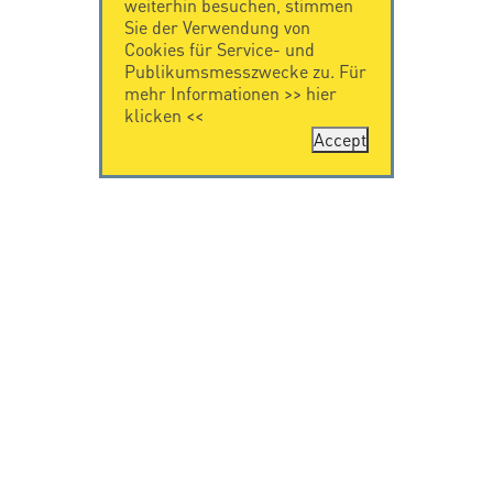
weiterhin besuchen, stimmen
Sie der Verwendung von
Cookies für Service- und
Publikumsmesszwecke zu. Für
mehr Informationen >>
hier
klicken
<<
Accept
KONTAKT
IMPRESSUM
Citel Electronics
Impressum
GmbH
Feldstraße 9a
44867 Bochum
Deutschland
T. +49 2327 6057 0
info@citel.de