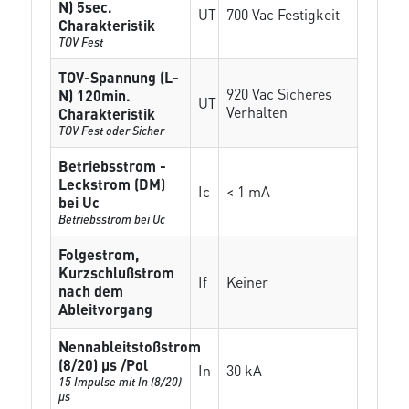
N) 5sec.
UT
700 Vac Festigkeit
Charakteristik
TOV Fest
TOV-Spannung (L-
920 Vac Sicheres
N) 120min.
UT
Verhalten
Charakteristik
TOV Fest oder Sicher
Betriebsstrom -
Leckstrom (DM)
Ic
< 1 mA
bei Uc
Betriebsstrom bei Uc
Folgestrom,
Kurzschlußstrom
If
Keiner
nach dem
Ableitvorgang
Nennableitstoßstrom
(8/20) µs /Pol
In
30 kA
15 Impulse mit In (8/20)
µs