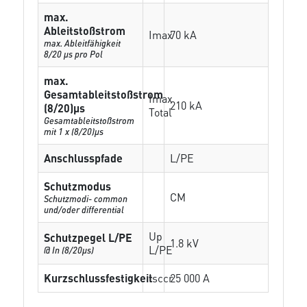
max.
Ableitstoßstrom
Imax
70 kA
max. Ableitfähigkeit
8/20 µs pro Pol
max.
Gesamtableitstoßstrom
Imax
210 kA
(8/20)µs
Total
Gesamtableitstoßstrom
mit 1 x (8/20)µs
Anschlusspfade
L/PE
Schutzmodus
CM
Schutzmodi- common
und/oder differential
Up
Schutzpegel L/PE
1.8 kV
L/PE
@ In (8/20µs)
Kurzschlussfestigkeit
Isccr
25 000 A