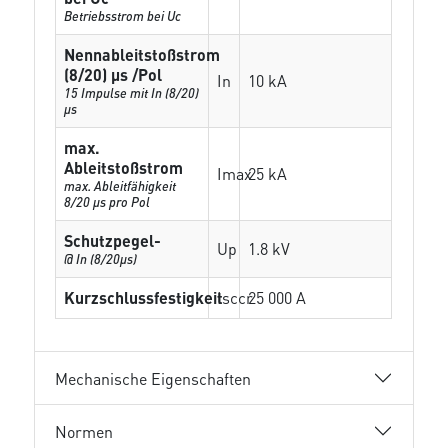
Betriebsstrom bei Uc
Nennableitstoßstrom
(8/20) µs /Pol
In
10 kA
15 Impulse mit In (8/20)
µs
max.
Ableitstoßstrom
Imax
25 kA
max. Ableitfähigkeit
8/20 µs pro Pol
Schutzpegel-
Up
1.8 kV
@ In (8/20µs)
Kurzschlussfestigkeit
Isccr
25 000 A
Mechanische Eigenschaften
Normen