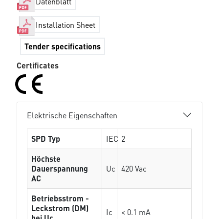
Datenblatt
Installation Sheet
Tender specifications
Certificates
Elektrische Eigenschaften
SPD Typ
IEC
2
Höchste
Dauerspannung
Uc
420 Vac
AC
Betriebsstrom -
Leckstrom (DM)
Ic
< 0.1 mA
bei Uc