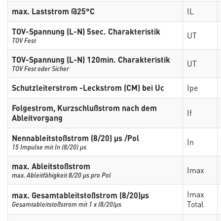
max. Laststrom @25°C
IL
TOV-Spannung (L-N) 5sec. Charakteristik
UT
TOV Fest
TOV-Spannung (L-N) 120min. Charakteristik
UT
TOV Fest oder Sicher
Schutzleiterstrom -Leckstrom (CM) bei Uc
Ipe
Folgestrom, Kurzschlußstrom nach dem
If
Ableitvorgang
Nennableitstoßstrom (8/20) µs /Pol
In
15 Impulse mit In (8/20) µs
max. Ableitstoßstrom
Imax
max. Ableitfähigkeit 8/20 µs pro Pol
Imax
max. Gesamtableitstoßstrom (8/20)µs
Total
Gesamtableitstoßstrom mit 1 x (8/20)µs