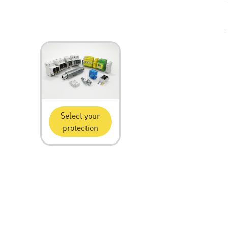
Select your
protection