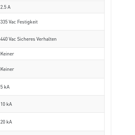
2.5 A
335 Vac Festigkeit
440 Vac Sicheres Verhalten
Keiner
Keiner
5 kA
10 kA
20 kA