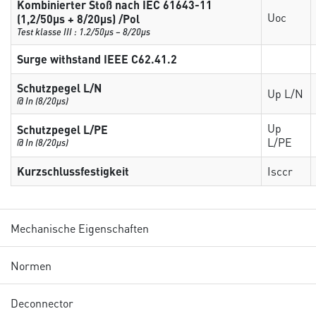
Kombinierter Stoß nach IEC 61643-11
Uoc
(1,2/50µs + 8/20µs) /Pol
Test klasse III : 1.2/50µs – 8/20µs
Surge withstand IEEE C62.41.2
Schutzpegel L/N
Up L/N
@ In (8/20µs)
Up
Schutzpegel L/PE
L/PE
@ In (8/20µs)
Kurzschlussfestigkeit
Isccr
Mechanische Eigenschaften
Normen
Deconnector