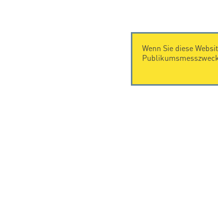
Wenn Sie diese Websit
Publikumsmesszwecke
KONTAKT
Citel Electronics GmbH
Feldstraße 9a
44867 Bochum
Deutschland
T. +49 2327 6057 0
info@citel.de