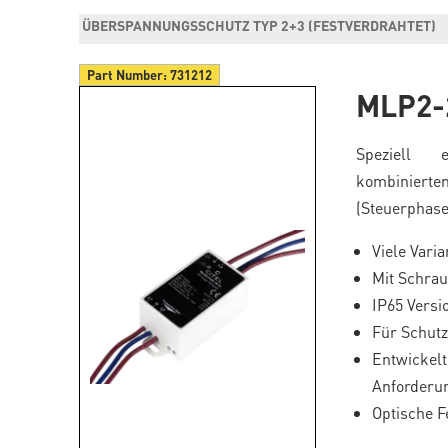
ÜBERSPANNUNGSSCHUTZ TYP 2+3 (FESTVERDRAHTET)
Part Number:
731212
MLP2-
Speziell 
kombiniert
(Steuerphase
Viele Vari
Mit Schra
IP65 Versi
Für Schutz
Entwickelt
Anforderu
Optische F