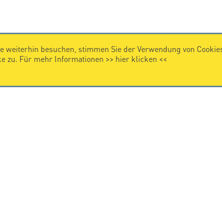
e weiterhin besuchen, stimmen Sie der Verwendung von Cookies
 zu. Für mehr Informationen >>
hier klicken
<<
IMPRESSUM
Impressum