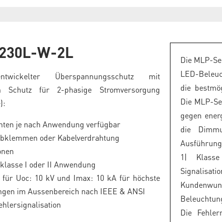
230L-W-2L
Die MLP-Ser
LED-Beleuc
entwickelter Überspannungsschutz mit
die bestmög
en Schutz für 2-phasige Stromversorgung
Die MLP-Ser
):
gegen ener
anten je nach Anwendung verfügbar
die Dimm
ubklemmen oder Kabelverdrahtung
Ausführung
onen
1| Klasse
klasse I oder II Anwendung
Signalisa
 für Uoc: 10 kV und Imax: 10 kA für höchste
Kundenwun
ngen im Aussenbereich nach IEEE & ANSI
Beleuchtun
ehlersignalisation
Die Fehler