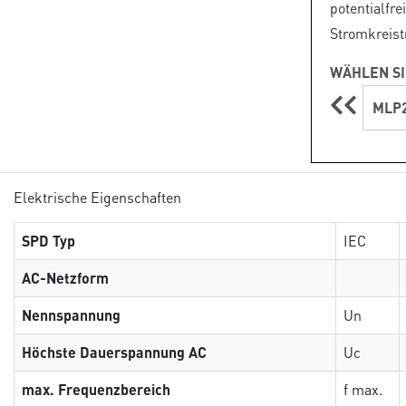
potentia
Stromkreist
WÄHLEN SI
MLP2
Elektrische Eigenschaften
SPD Typ
IEC
AC-Netzform
Nennspannung
Un
Höchste Dauerspannung AC
Uc
max. Frequenzbereich
f max.