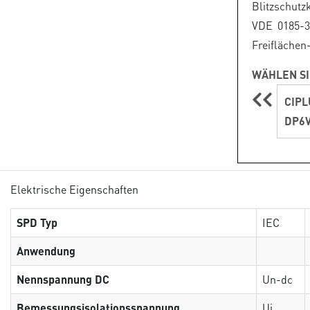
Blitzschutz
VDE 0185-3
Freiflächen
WÄHLEN SI
CIPL
DP6V
Elektrische Eigenschaften
SPD Typ
IEC
Anwendung
Nennspannung DC
Un-dc
Bemessungsisolationsspannung
Ui