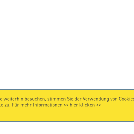
e weiterhin besuchen, stimmen Sie der Verwendung von Cookies
 zu. Für mehr Informationen >>
hier klicken
<<
IMPRESSUM