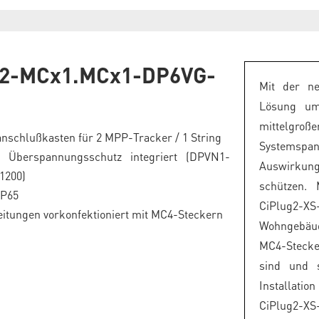
g2-MCx1.MCx1-DP6VG-
Mit der ne
Lösung um
mittelgroß
nschlußkasten für 2 MPP-Tracker / 1 String
Systemspa
 Überspannungsschutz integriert (DPVN1-
Auswirkung
1200)
schützen.
IP65
CiPlug2-
itungen vorkonfektioniert mit MC4-Steckern
Wohngebäud
MC4-Stecke
sind und 
Installati
CiPlug2-XS