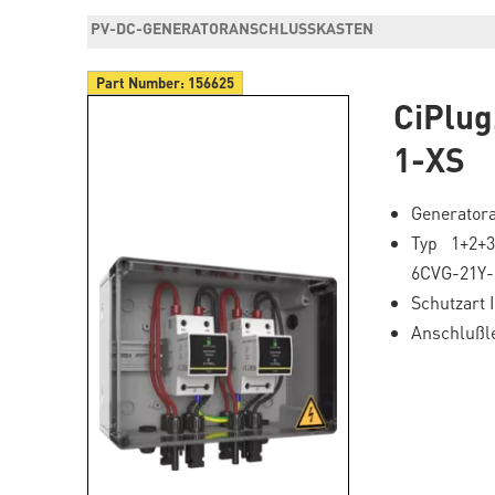
PV-DC-GENERATORANSCHLUSSKASTEN
Part Number:
156625
CiPlu
1-XS
Generatora
Typ 1+2+3
6CVG-21Y-
Schutzart 
Anschlußle