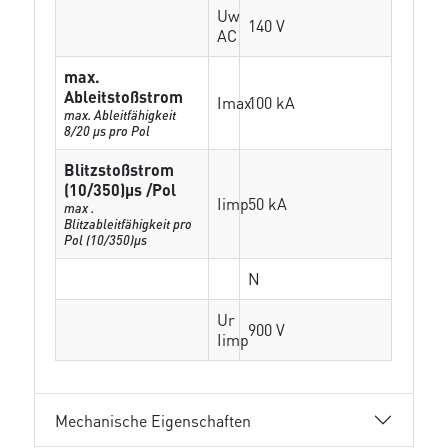
Uw
140 V
AC
max.
Ableitstoßstrom
Imax
100 kA
max. Ableitfähigkeit
8/20 µs pro Pol
Blitzstoßstrom
(10/350)µs /Pol
Iimp
50 kA
max .
Blitzableitfähigkeit pro
Pol (10/350)µs
N
Ur
900 V
Iimp
Mechanische Eigenschaften