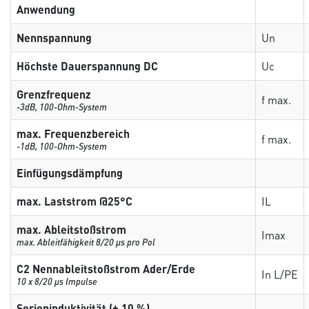
Anwendung
Nennspannung
Un
Höchste Dauerspannung DC
Uc
Grenzfrequenz
f max.
-3dB, 100-Ohm-System
max. Frequenzbereich
f max.
-1dB, 100-Ohm-System
Einfügungsdämpfung
max. Laststrom @25°C
IL
max. Ableitstoßstrom
Imax
max. Ableitfähigkeit 8/20 µs pro Pol
C2 Nennableitstoßstrom Ader/Erde
In L/PE
10 x 8/20 µs Impulse
Serieninduktivität (± 10 %)