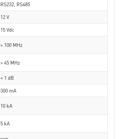
RS232, RS485
12 V
15 Vdc
> 100 MHz
> 45 MHz
< 1 dB
300 mA
10 kA
5 kA
non