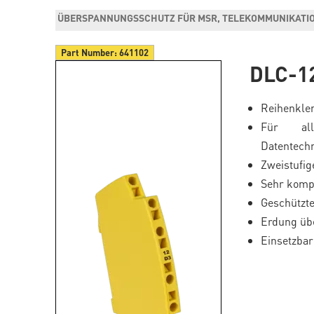
ÜBERSPANNUNGSSCHUTZ FÜR MSR, TELEKOMMUNIKATIO
Part Number:
641102
DLC-1
Reihenkle
Für all
Datentech
Zweistufig
Sehr komp
Geschützt
Erdung üb
Einsetzbar