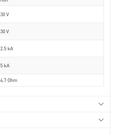
30 V
30 V
2.5 kA
5 kA
4.7 Ohm