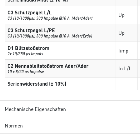
C3 Schutzpegel L/L
Up
C3 (10/1000μs), 300 Impulse @10 A, (Ader/Ader)
C3 Schutzpegel L/PE
Up
C3 (10/1000μs), 300 Impulse @10 A, (Ader/Erde)
D1 Blitzstoßstrom
Iimp
2x 10/350 µs Impuls
C2 Nennableitstoßstrom Ader/Ader
In L/L
10 x 8/20 µs Impulse
Serienwiderstand (± 10%)
Mechanische Eigenschaften
Normen