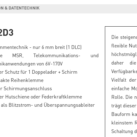
N & DATENTECHNIK
2D3
Die steigen
flexible Nu
mmentechnik - nur 6 mm breit (1 DLC)
höchstmögl
e MSR, Telekommunikations- und
daher di
nikanwendungen von 6V-170V
Verfügbark
er Schutz für 1 Doppelader + Schirm
Vielfalt d
akte Reihenklemme
er Schirmungsanschluss
einfache M
er Hutschiene oder Federkraftklemme
Rolle. Die
 als Blitzstrom- und Überspannungsableiter
trägt diese
Bauform ka
kleinstem 
Schaltung d