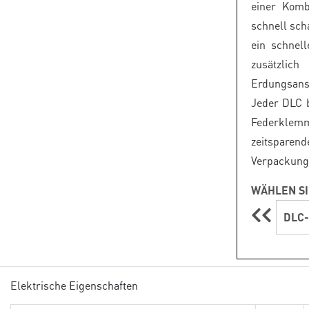
einer Komb
schnell sch
ein schnel
zusätzli
Erdungsans
Jeder DLC b
Federklem
zeitspar
Verpackungse
WÄHLEN SI
DLC
Elektrische Eigenschaften