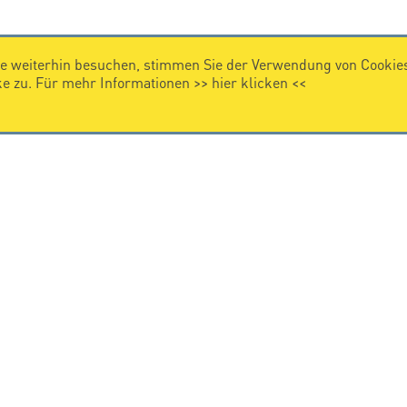
e weiterhin besuchen, stimmen Sie der Verwendung von Cookies
 zu. Für mehr Informationen >>
hier klicken
<<
IMPRESSUM
Impressum
EL 2026, All rights reserved.
Privacy Policy
-
Professionals only