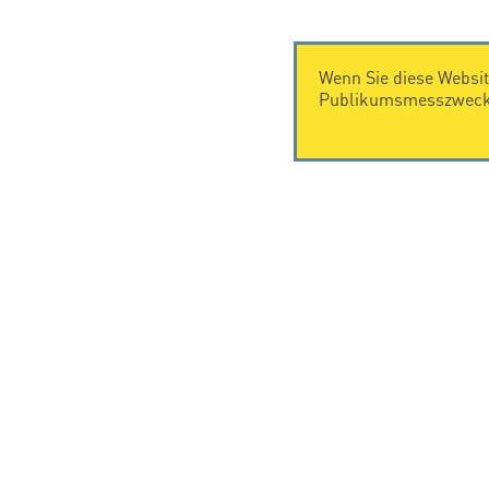
Wenn Sie diese Websit
Publikumsmesszwecke
KONTAKT
Citel Electronics GmbH
Feldstraße 9a
44867 Bochum
Deutschland
T. +49 2327 6057 0
info@citel.de
© Copyright CIT