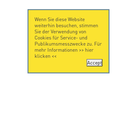
Wenn Sie diese Website
weiterhin besuchen, stimmen
Sie der Verwendung von
Cookies für Service- und
Publikumsmesszwecke zu. Für
mehr Informationen >>
hier
klicken
<<
Accept
KONTAKT
IMPRESSUM
Citel Electronics
Impressum
GmbH
Feldstraße 9a
44867 Bochum
Deutschland
T. +49 2327 6057 0