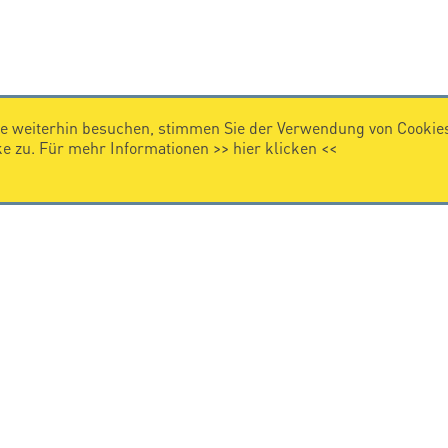
e weiterhin besuchen, stimmen Sie der Verwendung von Cookies
 zu. Für mehr Informationen >>
hier klicken
<<
IMPRESSUM
Impressum