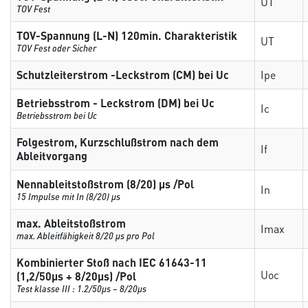
UT
TOV Fest
TOV-Spannung (L-N) 120min. Charakteristik
UT
TOV Fest oder Sicher
Schutzleiterstrom -Leckstrom (CM) bei Uc
Ipe
Betriebsstrom - Leckstrom (DM) bei Uc
Ic
Betriebsstrom bei Uc
Folgestrom, Kurzschlußstrom nach dem
If
Ableitvorgang
Nennableitstoßstrom (8/20) µs /Pol
In
15 Impulse mit In (8/20) µs
max. Ableitstoßstrom
Imax
max. Ableitfähigkeit 8/20 µs pro Pol
Kombinierter Stoß nach IEC 61643-11
Uoc
(1,2/50µs + 8/20µs) /Pol
Test klasse III : 1.2/50µs – 8/20µs