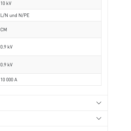
10 kV
L/N und N/PE
CM
0.9 kV
0.9 kV
10 000 A