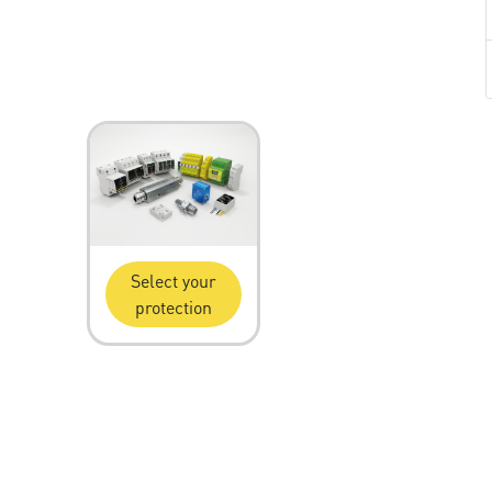
Select your
protection