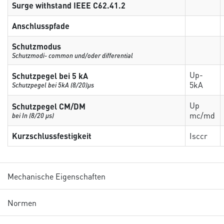
Surge withstand IEEE C62.41.2
Anschlusspfade
Schutzmodus
Schutzmodi- common und/oder differential
Up-
Schutzpegel bei 5 kA
5kA
Schutzpegel bei 5kA (8/20)µs
Up
Schutzpegel CM/DM
mc/md
bei In (8/20 µs)
Kurzschlussfestigkeit
Isccr
Mechanische Eigenschaften
Normen