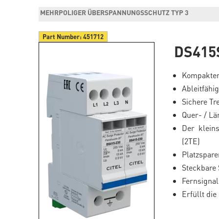
MEHRPOLIGER ÜBERSPANNUNGSSCHUTZ TYP 3
Part Number:
451712
DS415
Kompakter
Ableitfähi
Sichere Tr
Quer- / L
Der klein
(2TE)
Platzspar
Steckbare
Fernsignal
Erfüllt di