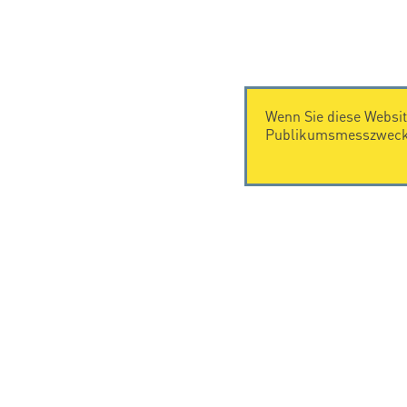
Wenn Sie diese Websit
Publikumsmesszwecke
KONTAKT
Citel Electronics GmbH
Feldstraße 9a
44867 Bochum
Deutschland
T. +49 2327 6057 0
info@citel.de