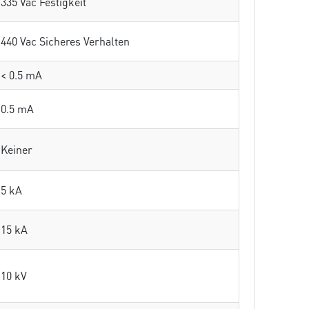
335 Vac Festigkeit
440 Vac Sicheres Verhalten
< 0.5 mA
0.5 mA
Keiner
5 kA
15 kA
10 kV