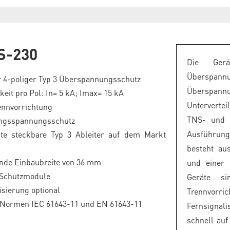
S-230
Die Ger
Überspann
 4-poliger Typ 3 Überspannungsschutz
Überspann
gkeit pro Pol: In= 5 kA; Imax= 15 kA
Untervertei
ennvorrichtung
TNS- und 
ängsspannungsschutz
Ausführung
ste steckbare Typ 3 Ableiter auf dem Markt
besteht au
ende Einbaubreite von 36 mm
und einer 
 Schutzmodule
Geräte si
isierung optional
Trennvorric
e Normen IEC 61643-11 und EN 61643-11
Fernsignali
schnell au