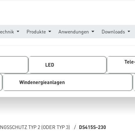
Technik
Produkte
Anwendungen
Downloads
Tele
LED
Windenergieanlagen
GSSCHUTZ TYP 2 (ODER TYP 3)
/
DS415S-230