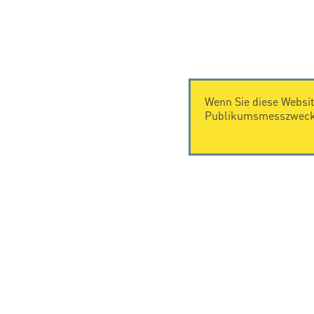
Wenn Sie diese Websit
Publikumsmesszwecke
KONTAKT
Citel Electronics GmbH
Feldstraße 9a
44867 Bochum
Deutschland
T. +49 2327 6057 0
info@citel.de