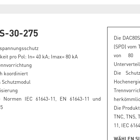
S-30-275
Die DAC80S
(SPD) vom T
rspannungsschutz
von 80 
gkeit pro Pol: In= 40 kA; Imax= 80 kA
Untervertei
ennvorrichtung
Die Schut
h koordiniert
Hochenergie
s Schutzmodul
isierung
Trennvorri
ie Normen IEC 61643-11, EN 61643-11 und
herkömmlic
.5
Die Produkt
TNC, TNS, T
11, IEC 616
WÄHLEN SI