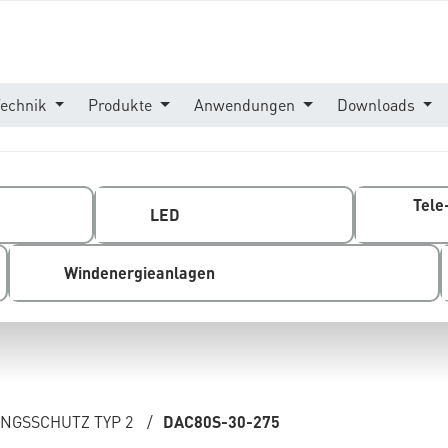
Technik
Produkte
Anwendungen
Downloads
Tele
LED
Windenergieanlagen
GSSCHUTZ TYP 2
/
DAC80S-30-275