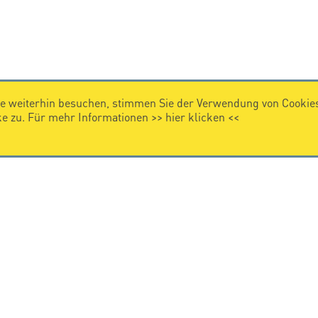
e weiterhin besuchen, stimmen Sie der Verwendung von Cookies
 zu. Für mehr Informationen >>
hier klicken
<<
IMPRESSUM
Impressum