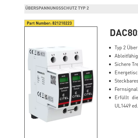
ÜBERSPANNUNGSSCHUTZ TYP 2
Part Number:
821210223
DAC80
Typ 2 Übe
Ableitfähi
Sichere Tr
Energetisc
Steckbare
Fernsignal
Erfüllt d
UL1449 ed