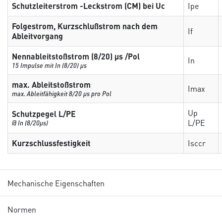
Schutzleiterstrom -Leckstrom (CM) bei Uc
Ipe
Folgestrom, Kurzschlußstrom nach dem
If
Ableitvorgang
Nennableitstoßstrom (8/20) µs /Pol
In
15 Impulse mit In (8/20) µs
max. Ableitstoßstrom
Imax
max. Ableitfähigkeit 8/20 µs pro Pol
Up
Schutzpegel L/PE
L/PE
@ In (8/20µs)
Kurzschlussfestigkeit
Isccr
Mechanische Eigenschaften
Normen