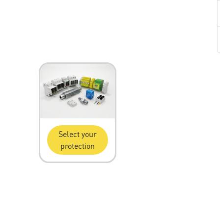
Select your
protection