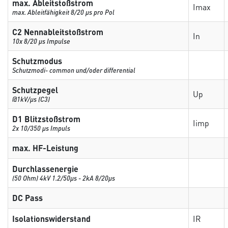
max. Ableitstoßstrom
Imax
max. Ableitfähigkeit 8/20 µs pro Pol
C2 Nennableitstoßstrom
In
10x 8/20 µs Impulse
Schutzmodus
Schutzmodi- common und/oder differential
Schutzpegel
Up
@1kV/µs (C3)
D1 Blitzstoßstrom
Iimp
2x 10/350 µs Impuls
max. HF-Leistung
Durchlassenergie
(50 Ohm) 4kV 1.2/50μs - 2kA 8/20μs
DC Pass
Isolationswiderstand
IR