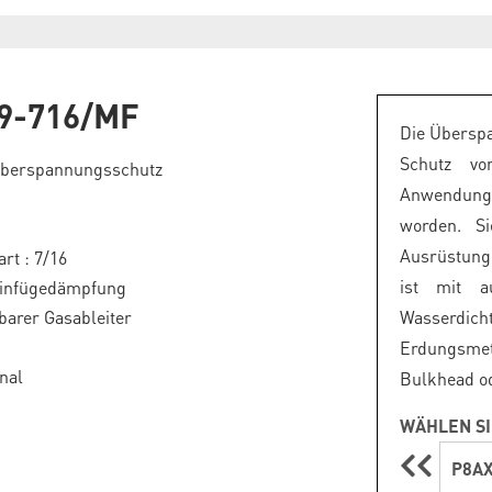
9-716/MF
Die Überspa
Schutz vo
berspannungsschutz
Anwendunge
worden. Si
Ausrüstung
rt : 7/16
ist mit au
Einfügedämpfung
arer Gasableiter
Wasserdi
Erdungsme
onal
Bulkhead od
WÄHLEN SI
P8AX