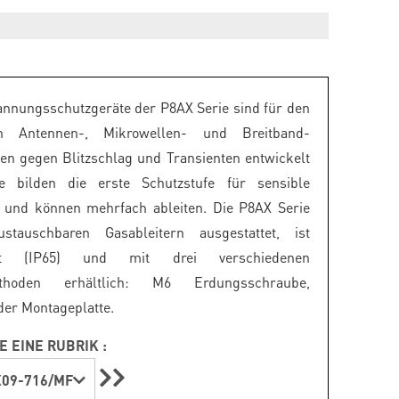
nnungsschutzgeräte der P8AX Serie sind für den
n Antennen-, Mikrowellen- und Breitband-
n gegen Blitzschlag und Transienten entwickelt
e bilden die erste Schutzstufe für sensible
 und können mehrfach ableiten. Die P8AX Serie
stauschbaren Gasableitern ausgestattet, ist
cht (IP65) und mit drei verschiedenen
thoden erhältlich: M6 Erdungsschraube,
er Montageplatte.
E EINE RUBRIK :
09-716/MF