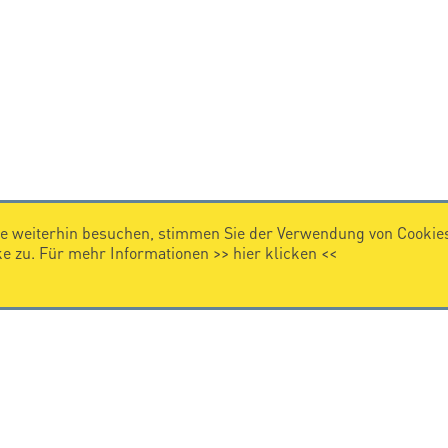
e weiterhin besuchen, stimmen Sie der Verwendung von Cookies
 zu. Für mehr Informationen >>
hier klicken
<<
IMPRESSUM
Impressum