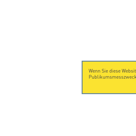
Wenn Sie diese Websit
Publikumsmesszwecke
KONTAKT
Citel Electronics GmbH
Feldstraße 9a
44867 Bochum