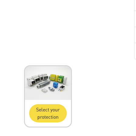
Select your
protection