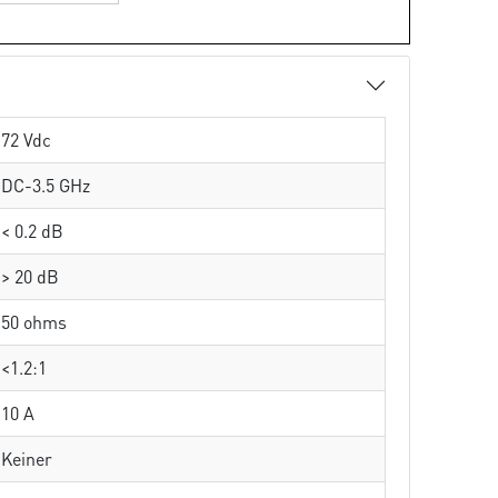
72 Vdc
DC-3.5 GHz
< 0.2 dB
> 20 dB
50 ohms
<1.2:1
10 A
Keiner