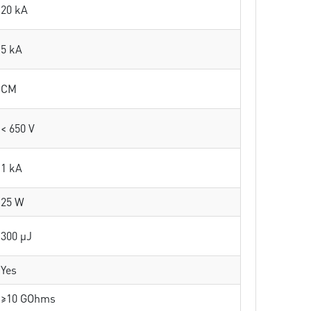
20 kA
5 kA
CM
< 650 V
1 kA
25 W
300 µJ
Yes
≥10 GOhms