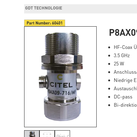
GDT TECHNOLOGIE
Part Number:
60401
P8AX0
HF-Coax Ü
3.5 GHz
25 W
Anschlussa
Niedrige 
Austauschb
DC-pass
Bi-direkti