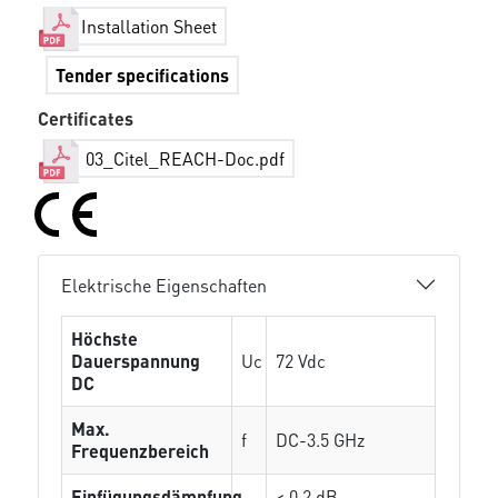
Installation Sheet
Tender specifications
Certificates
03_Citel_REACH-Doc.pdf
Elektrische Eigenschaften
Höchste
Dauerspannung
Uc
72 Vdc
DC
Max.
f
DC-3.5 GHz
Frequenzbereich
Einfügungsdämpfung
< 0.2 dB