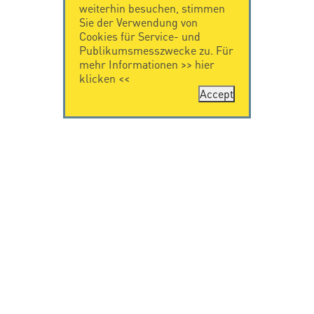
weiterhin besuchen, stimmen
Sie der Verwendung von
Cookies für Service- und
Publikumsmesszwecke zu. Für
mehr Informationen >>
hier
klicken
<<
Accept
KONTAKT
IMPRESSUM
Citel Electronics
Impressum
GmbH
Feldstraße 9a
44867 Bochum
Deutschland
T. +49 2327 6057 0
info@citel.de