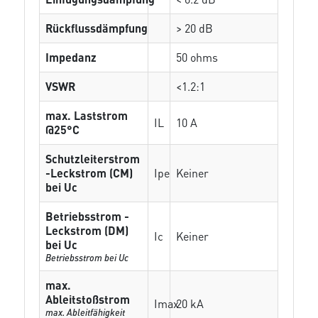
Rückflussdämpfung
> 20 dB
Impedanz
50 ohms
VSWR
<1.2:1
max. Laststrom
IL
10 A
@25°C
Schutzleiterstrom
-Leckstrom (CM)
Ipe
Keiner
bei Uc
Betriebsstrom -
Leckstrom (DM)
Ic
Keiner
bei Uc
Betriebsstrom bei Uc
max.
Ableitstoßstrom
Imax
20 kA
max. Ableitfähigkeit