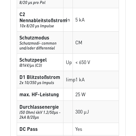
8/20 µs pro Pol
C2
In
5 kA
Nennableitstoßstrom
10x 8/20 µs Impulse
Schutzmodus
CM
Schutzmodi- common
und/oder differential
Schutzpegel
Up
< 650 V
@1kV/µs (C3)
D1 Blitzstoßstrom
Iimp
1 kA
2x 10/350 µs Impuls
max. HF-Leistung
25 W
Durchlassenergie
300 µJ
(50 Ohm) 4kV 1.2/50μs -
2kA 8/20μs
DC Pass
Yes