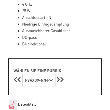
4 GHz
25 W
Anschlussart : N
Niedrige Einfügedämpfung
Austauschbarer Gasableiter
DC-pass
Bi-direktional
WÄHLEN SIE EINE RUBRIK :
P8AX09-N/FF
Datenblatt