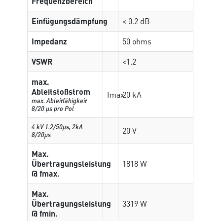
Frequenzbereich
Einfügungsdämpfung
< 0.2 dB
Impedanz
50 ohms
VSWR
<1.2
max.
Ableitstoßstrom
Imax
20 kA
max. Ableitfähigkeit
8/20 µs pro Pol
4 kV 1.2/50μs, 2kA
20 V
8/20μs
Max.
Übertragungsleistung
1818 W
@ fmax.
Max.
Übertragungsleistung
3319 W
@ fmin.