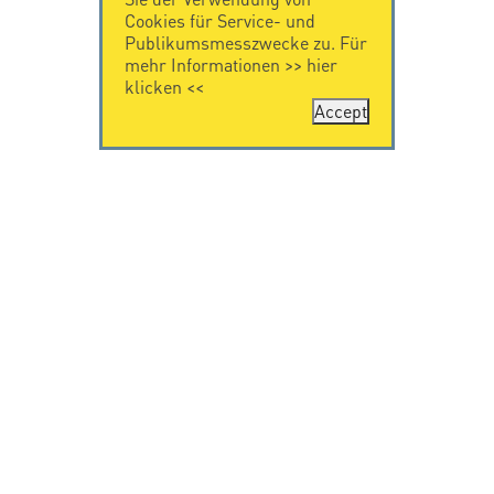
Cookies für Service- und
Publikumsmesszwecke zu. Für
mehr Informationen >>
hier
klicken
<<
Accept
KONTAKT
IMPRESSUM
Citel Electronics
Impressum
GmbH
Feldstraße 9a
44867 Bochum
Deutschland
T. +49 2327 6057 0
info@citel.de