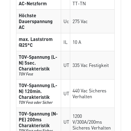
AC-Netzform
TT-TN
Höchste
Dauerspannung
Uc
275 Vac
AC
max. Laststrom
IL
10 A
@25°C
TOV-Spannung (L-
N) 5sec.
UT
335 Vac Festigkeit
Charakteristik
TOV Fest
TOV-Spannung (L-
440 Vac Sicheres
N) 120min.
UT
Verhalten
Charakteristik
TOV Fest oder Sicher
TOV-Spannung (N-
1200
PE) 200ms
UT
V/300A/200ms
Charakteristik
Sicheres Verhalten
TOV Fest oder Sicher