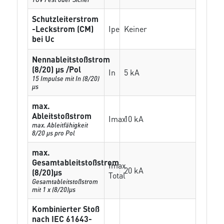
Schutzleiterstrom
-Leckstrom (CM)
Ipe
Keiner
bei Uc
Nennableitstoßstrom
(8/20) µs /Pol
In
5 kA
15 Impulse mit In (8/20)
µs
max.
Ableitstoßstrom
Imax
10 kA
max. Ableitfähigkeit
8/20 µs pro Pol
max.
Gesamtableitstoßstrom
Imax
20 kA
(8/20)µs
Total
Gesamtableitstoßstrom
mit 1 x (8/20)µs
Kombinierter Stoß
nach IEC 61643-