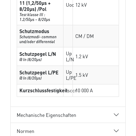
11 (1,2/50µs +
Uoc
12 kV
8/20µs) /Pol
Test klasse III :
1.2/50µs – 8/20µs
Schutzmodus
CM / DM
Schutzmodi- common
und/oder differential
Up
Schutzpegel L/N
1.2 kV
L/N
@ In (8/20µs)
Up
Schutzpegel L/PE
1.5 kV
L/PE
@ In (8/20µs)
Kurzschlussfestigkeit
Isccr
10 000 A
Mechanische Eigenschaften
Normen