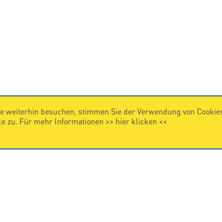
e weiterhin besuchen, stimmen Sie der Verwendung von Cookies
 zu. Für mehr Informationen >>
hier klicken
<<
IMPRESSUM
Impressum