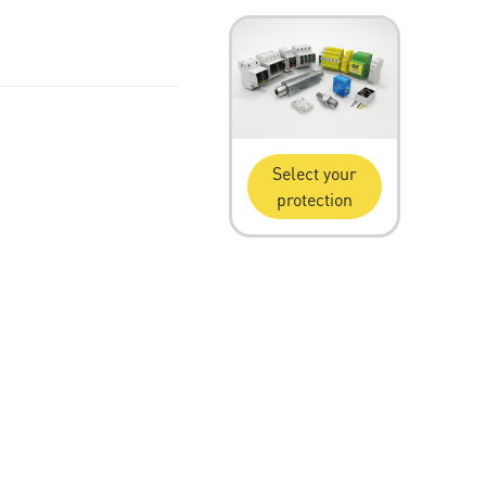
Select your
protection