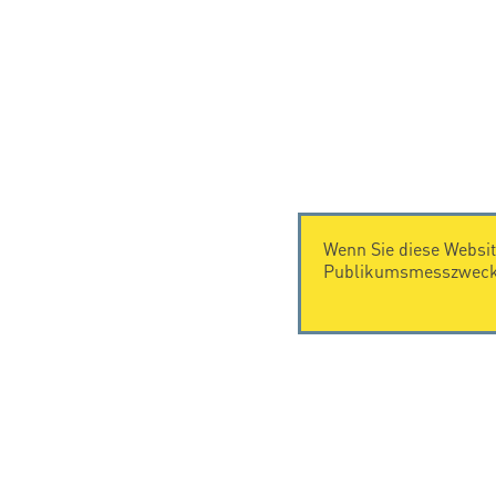
Wenn Sie diese Websit
Publikumsmesszwecke
KONTAKT
Citel Electronics GmbH
Feldstraße 9a
44867 Bochum
Deutschland