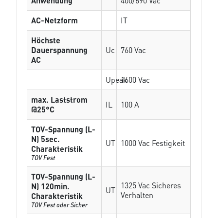
Anwendung
400/690 Vac
AC-Netzform
IT
Höchste
Dauerspannung
Uc
760 Vac
AC
Upeak
1600 Vac
max. Laststrom
IL
100 A
@25°C
TOV-Spannung (L-
N) 5sec.
UT
1000 Vac Festigkeit
Charakteristik
TOV Fest
TOV-Spannung (L-
1325 Vac Sicheres
N) 120min.
UT
Verhalten
Charakteristik
TOV Fest oder Sicher