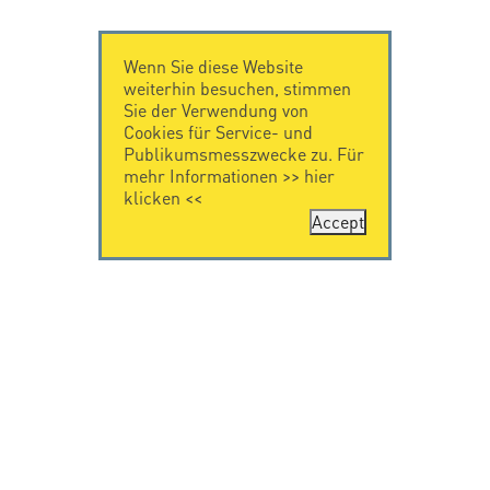
Wenn Sie diese Website
weiterhin besuchen, stimmen
Sie der Verwendung von
Cookies für Service- und
Publikumsmesszwecke zu. Für
mehr Informationen >>
hier
klicken
<<
Accept
KONTAKT
IMPRESSUM
Citel Electronics
Impressum
GmbH
Feldstraße 9a
44867 Bochum
Deutschland
T. +49 2327 6057 0