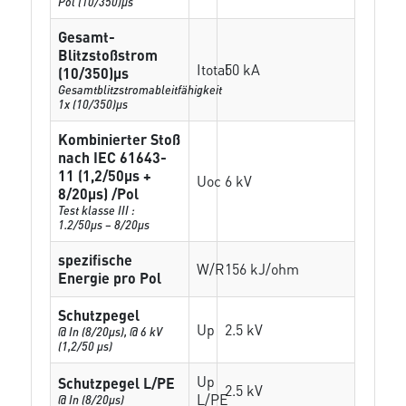
Pol (10/350)µs
Gesamt-
Blitzstoßstrom
Itotal
50 kA
(10/350)µs
Gesamtblitzstromableitfähigkeit
1x (10/350)µs
Kombinierter Stoß
nach IEC 61643-
11 (1,2/50µs +
Uoc
6 kV
8/20µs) /Pol
Test klasse III :
1.2/50µs – 8/20µs
spezifische
W/R
156 kJ/ohm
Energie pro Pol
Schutzpegel
Up
2.5 kV
@ In (8/20µs), @ 6 kV
(1,2/50 µs)
Up
Schutzpegel L/PE
2.5 kV
L/PE
@ In (8/20µs)