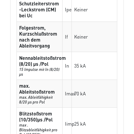
Schutzleiterstrom
-Leckstrom (CM)
Ipe
Keiner
bei Uc
Folgestrom,
Kurzschlußstrom
If
Keiner
nach dem
Ableitvorgang
Nennableitstoßstrom
(8/20) µs /Pol
In
35 kA
15 Impulse mit In (8/20)
µs
max.
Ableitstoßstrom
Imax
70 kA
max. Ableitfähigkeit
8/20 µs pro Pol
Blitzstoßstrom
(10/350)µs /Pol
Iimp
25 kA
max .
Blitzableitfähigkeit pro