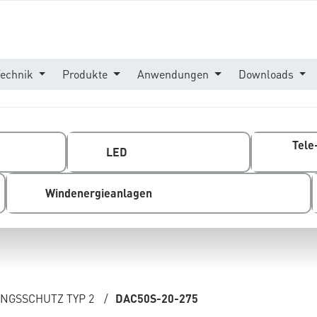
Technik
Produkte
Anwendungen
Downloads
Tele
LED
Windenergieanlagen
GSSCHUTZ TYP 2
/
DAC50S-20-275