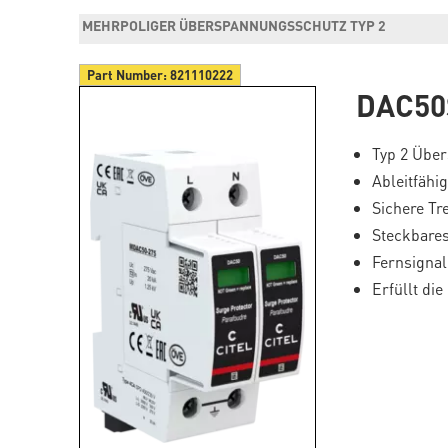
MEHRPOLIGER ÜBERSPANNUNGSSCHUTZ TYP 2
Part Number:
821110222
DAC50
Typ 2 Übe
Ableitfähig
Sichere Tr
Steckbare
Fernsignal
Erfüllt di