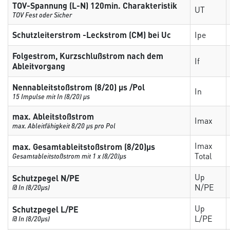
TOV-Spannung (L-N) 120min. Charakteristik
UT
TOV Fest oder Sicher
Schutzleiterstrom -Leckstrom (CM) bei Uc
Ipe
Folgestrom, Kurzschlußstrom nach dem
If
Ableitvorgang
Nennableitstoßstrom (8/20) µs /Pol
In
15 Impulse mit In (8/20) µs
max. Ableitstoßstrom
Imax
max. Ableitfähigkeit 8/20 µs pro Pol
Imax
max. Gesamtableitstoßstrom (8/20)µs
Total
Gesamtableitstoßstrom mit 1 x (8/20)µs
Up
Schutzpegel N/PE
N/PE
@ In (8/20µs)
Up
Schutzpegel L/PE
L/PE
@ In (8/20µs)