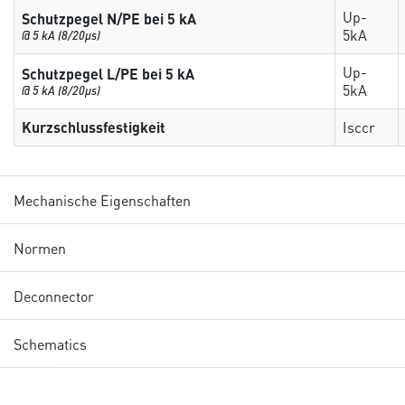
Up-
Schutzpegel N/PE bei 5 kA
5kA
@ 5 kA (8/20µs)
Up-
Schutzpegel L/PE bei 5 kA
5kA
@ 5 kA (8/20µs)
Kurzschlussfestigkeit
Isccr
Mechanische Eigenschaften
Normen
Deconnector
Schematics