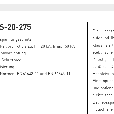
S-20-275
Die Übers
aufgrund ih
rspannungsschutz
klassifizie
keit pro Pol bis zu: In= 20 kA; Imax= 50 kA
elektrische
ennvorrichtung
(1-polig,
s Schutzmodul
schützen. D
isierung
e Normen IEC 61643-11 und EN 61643-11
Hochleistun
Eine optis
und optiona
elektrisc
Betriebsspa
Hutschiene