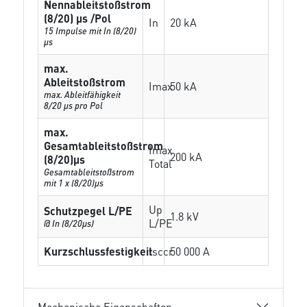
Nennableitstoßstrom
(8/20) µs /Pol
In
20 kA
15 Impulse mit In (8/20)
µs
max.
Ableitstoßstrom
Imax
50 kA
max. Ableitfähigkeit
8/20 µs pro Pol
max.
Gesamtableitstoßstrom
Imax
200 kA
(8/20)µs
Total
Gesamtableitstoßstrom
mit 1 x (8/20)µs
Up
Schutzpegel L/PE
1.8 kV
L/PE
@ In (8/20µs)
Kurzschlussfestigkeit
Isccr
50 000 A
Mechanische Eigenschaften