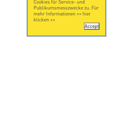
Cookies für Service- und
Publikumsmesszwecke zu. Für
mehr Informationen >>
hier
klicken
<<
Accept
KONTAKT
IMPRESSUM
Citel Electronics
Impressum
GmbH
Feldstraße 9a
44867 Bochum
Deutschland
T. +49 2327 6057 0
info@citel.de