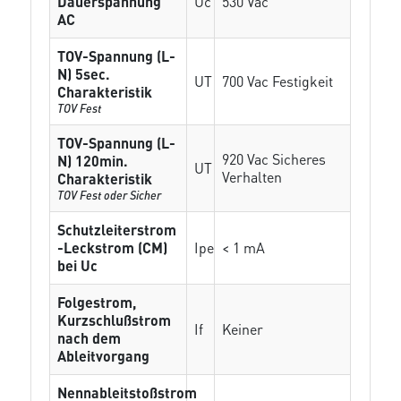
Dauerspannung
Uc
530 Vac
AC
TOV-Spannung (L-
N) 5sec.
UT
700 Vac Festigkeit
Charakteristik
TOV Fest
TOV-Spannung (L-
920 Vac Sicheres
N) 120min.
UT
Verhalten
Charakteristik
TOV Fest oder Sicher
Schutzleiterstrom
-Leckstrom (CM)
Ipe
< 1 mA
bei Uc
Folgestrom,
Kurzschlußstrom
If
Keiner
nach dem
Ableitvorgang
Nennableitstoßstrom