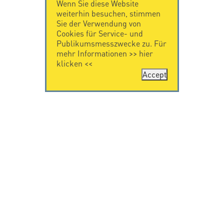
Wenn Sie diese Website
weiterhin besuchen, stimmen
Sie der Verwendung von
Cookies für Service- und
Publikumsmesszwecke zu. Für
mehr Informationen >>
hier
klicken
<<
Accept
KONTAKT
IMPRESSUM
Citel Electronics
Impressum
GmbH
Feldstraße 9a
44867 Bochum
Deutschland
T. +49 2327 6057 0
info@citel.de