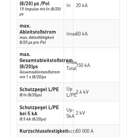
(8/20) µs /Pol
In
20 kA
15 Impulse mit In (8/20)
µs
max.
Ableitstoßstrom
Imax
50 kA
max. Ableitfähigkeit
8/20 µs pro Pol
max.
Gesamtableitstoßstrom
Imax
150 kA
(8/20)µs
Total
Gesamtableitstoßstrom
mit 1 x (8/20)µs
Up
Schutzpegel L/PE
2.4 kV
L/PE
@ In (8/20µs)
Schutzpegel L/PE
Up-
2 kV
bei 5 kA
5kA
@ 5 kA (8/20µs)
Kurzschlussfestigkeit
Isccr
50 000 A