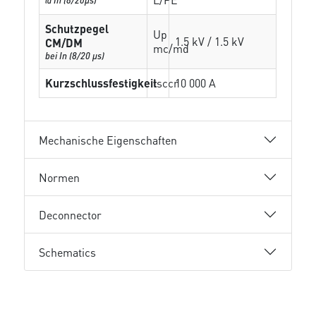
Schutzpegel
Up
1.5 kV / 1.5 kV
CM/DM
mc/md
bei In (8/20 µs)
Kurzschlussfestigkeit
Isccr
10 000 A
Mechanische Eigenschaften
Normen
Deconnector
Schematics