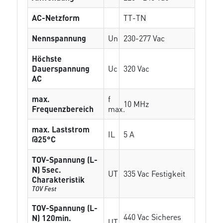
AC-Netzform
TT-TN
Nennspannung
Un
230-277 Vac
Höchste
Dauerspannung
Uc
320 Vac
AC
max.
f
10 MHz
Frequenzbereich
max.
max. Laststrom
IL
5 A
@25°C
TOV-Spannung (L-
N) 5sec.
UT
335 Vac Festigkeit
Charakteristik
TOV Fest
TOV-Spannung (L-
440 Vac Sicheres
N) 120min.
UT