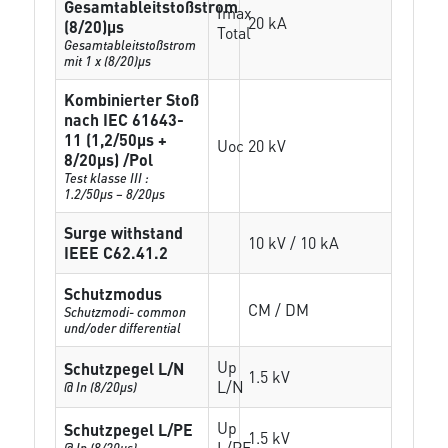
Gesamtableitstoßstrom
Imax
20 kA
(8/20)µs
Total
Gesamtableitstoßstrom
mit 1 x (8/20)µs
Kombinierter Stoß
nach IEC 61643-
11 (1,2/50µs +
Uoc
20 kV
8/20µs) /Pol
Test klasse III :
1.2/50µs – 8/20µs
Surge withstand
10 kV / 10 kA
IEEE C62.41.2
Schutzmodus
CM / DM
Schutzmodi- common
und/oder differential
Up
Schutzpegel L/N
1.5 kV
L/N
@ In (8/20µs)
Up
Schutzpegel L/PE
1.5 kV
L/PE
@ In (8/20µs)