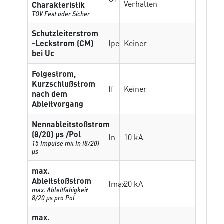
Verhalten
Charakteristik
TOV Fest oder Sicher
Schutzleiterstrom
-Leckstrom (CM)
Ipe
Keiner
bei Uc
Folgestrom,
Kurzschlußstrom
If
Keiner
nach dem
Ableitvorgang
Nennableitstoßstrom
(8/20) µs /Pol
In
10 kA
15 Impulse mit In (8/20)
µs
max.
Ableitstoßstrom
Imax
20 kA
max. Ableitfähigkeit
8/20 µs pro Pol
max.