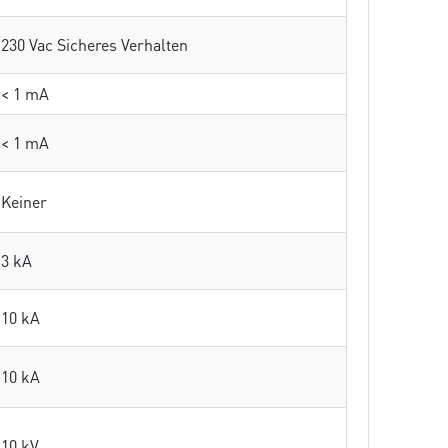
230 Vac Sicheres Verhalten
< 1 mA
< 1 mA
Keiner
3 kA
10 kA
10 kA
10 kV