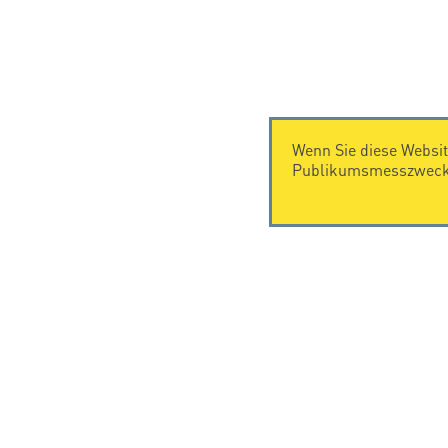
Wenn Sie diese Websit
Publikumsmesszwecke
KONTAKT
Citel Electronics GmbH
Feldstraße 9a
44867 Bochum
Deutschland
T. +49 2327 6057 0
info@citel.de