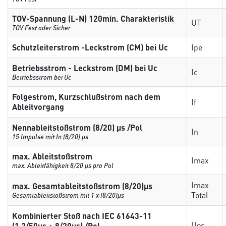
TOV-Spannung (L-N) 120min. Charakteristik
UT
TOV Fest oder Sicher
Schutzleiterstrom -Leckstrom (CM) bei Uc
Ipe
Betriebsstrom - Leckstrom (DM) bei Uc
Ic
Betriebsstrom bei Uc
Folgestrom, Kurzschlußstrom nach dem
If
Ableitvorgang
Nennableitstoßstrom (8/20) µs /Pol
In
15 Impulse mit In (8/20) µs
max. Ableitstoßstrom
Imax
max. Ableitfähigkeit 8/20 µs pro Pol
Imax
max. Gesamtableitstoßstrom (8/20)µs
Total
Gesamtableitstoßstrom mit 1 x (8/20)µs
Kombinierter Stoß nach IEC 61643-11
Uoc
(1,2/50µs + 8/20µs) /Pol