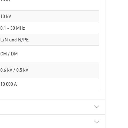
10 kV
0.1 - 30 MHz
L/N und N/PE
CM / DM
0.6 kV / 0.5 kV
10 000 A