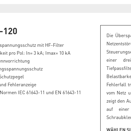
-120
Die Übersp
Netzentst
spannungsschutz mit HF-Filter
Steuerungs
gkeit pro Pol: In= 3 kA; Imax= 10 kA
einer dre
ennvorrichtung
Tiefpass
ängsspannungsschutz
Belastbark
Schutzpegel
und Fehleranzeige
Fehlerfall 
e Normen IEC 61643-11 und EN 61643-11
vom Netz u
zeigt den A
auf eine
Schraubkl
WÄHLEN SI