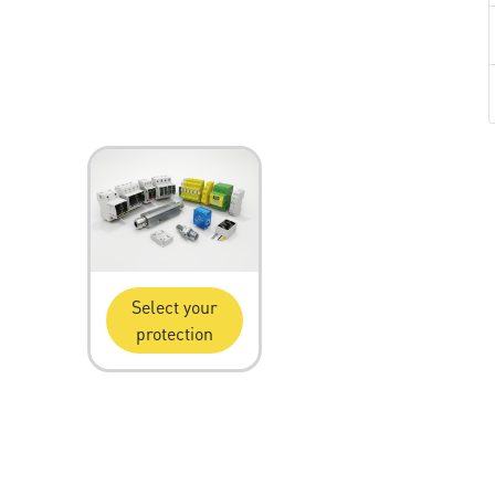
Select your
protection