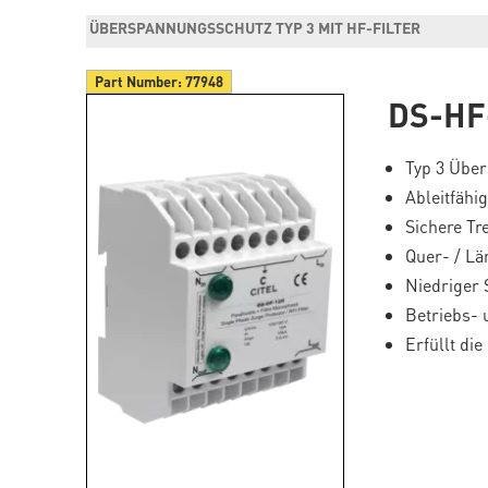
ÜBERSPANNUNGSSCHUTZ TYP 3 MIT HF-FILTER
Part Number:
77948
DS-HF
Typ 3 Über
Ableitfähi
Sichere Tr
Quer- / L
Niedriger 
Betriebs- 
Erfüllt di