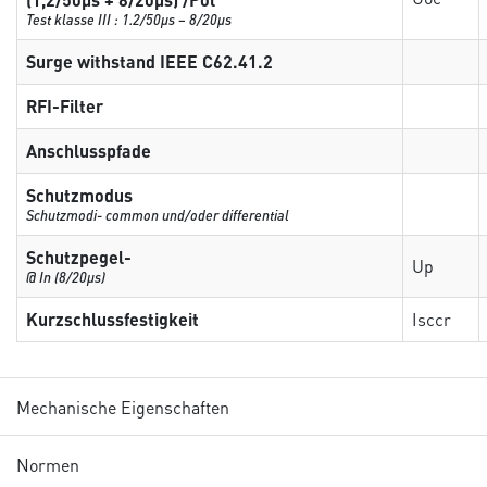
Test klasse III : 1.2/50µs – 8/20µs
Surge withstand IEEE C62.41.2
RFI-Filter
Anschlusspfade
Schutzmodus
Schutzmodi- common und/oder differential
Schutzpegel-
Up
@ In (8/20µs)
Kurzschlussfestigkeit
Isccr
Mechanische Eigenschaften
Normen