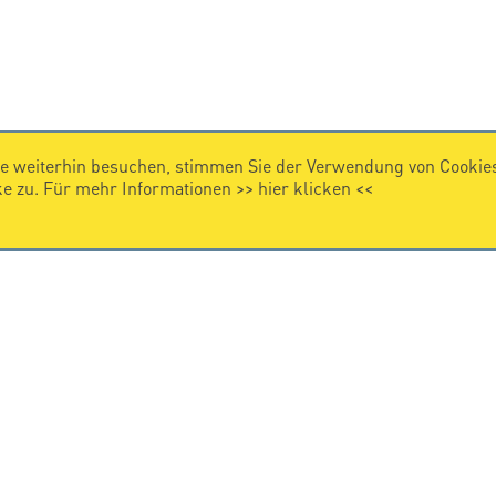
e weiterhin besuchen, stimmen Sie der Verwendung von Cookies
 zu. Für mehr Informationen >>
hier klicken
<<
IMPRESSUM
Impressum