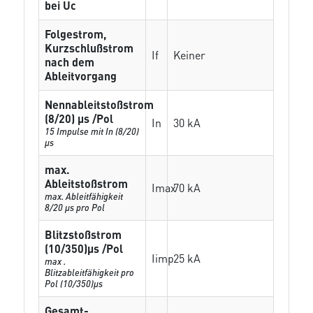
bei Uc
Folgestrom,
Kurzschlußstrom
If
Keiner
nach dem
Ableitvorgang
Nennableitstoßstrom
(8/20) µs /Pol
In
30 kA
15 Impulse mit In (8/20)
µs
max.
Ableitstoßstrom
Imax
70 kA
max. Ableitfähigkeit
8/20 µs pro Pol
Blitzstoßstrom
(10/350)µs /Pol
Iimp
25 kA
max .
Blitzableitfähigkeit pro
Pol (10/350)µs
Gesamt-