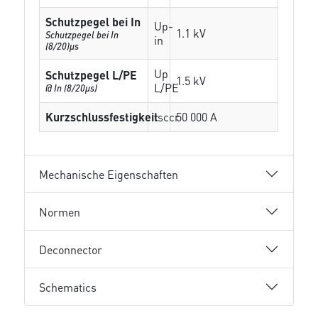
Schutzpegel bei In
Up-
1.1 kV
Schutzpegel bei In
in
(8/20)µs
Up
Schutzpegel L/PE
1.5 kV
L/PE
@ In (8/20µs)
Kurzschlussfestigkeit
Isccr
50 000 A
Mechanische Eigenschaften
Normen
Deconnector
Schematics