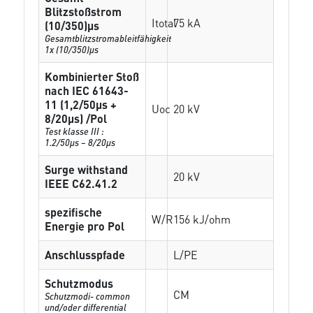
Blitzstoßstrom
Itotal
75 kA
(10/350)µs
Gesamtblitzstromableitfähigkeit
1x (10/350)µs
Kombinierter Stoß
nach IEC 61643-
11 (1,2/50µs +
Uoc
20 kV
8/20µs) /Pol
Test klasse III :
1.2/50µs – 8/20µs
Surge withstand
20 kV
IEEE C62.41.2
spezifische
W/R
156 kJ/ohm
Energie pro Pol
Anschlusspfade
L/PE
Schutzmodus
CM
Schutzmodi- common
und/oder differential